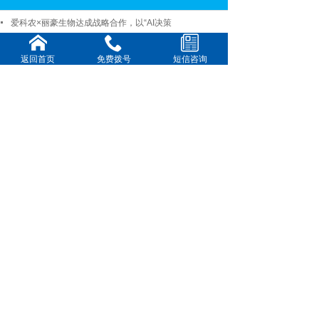
爱科农×丽豪生物达成战略合作，以“AI决策
告别“化肥农药依赖”！丽豪生物五大解决方
返回首页
免费拨号
短信咨询
告别“肥、病、虫”老三样？这款花生“活体
从"微生物交响乐"到"田间实
破纪录！玉米“吨粮田”背后的绿色革命，这