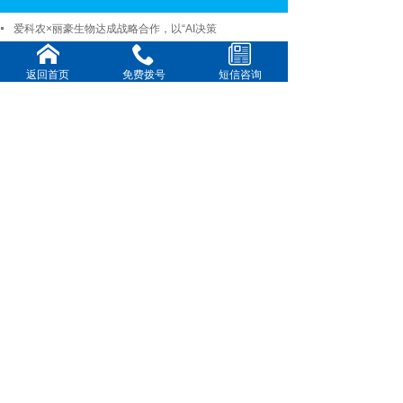
爱科农×丽豪生物达成战略合作，以“AI决策
告别“化肥农药依赖”！丽豪生物五大解决方
返回首页
免费拨号
短信咨询
告别“肥、病、虫”老三样？这款花生“活体
从"微生物交响乐"到"田间实
破纪录！玉米“吨粮田”背后的绿色革命，这